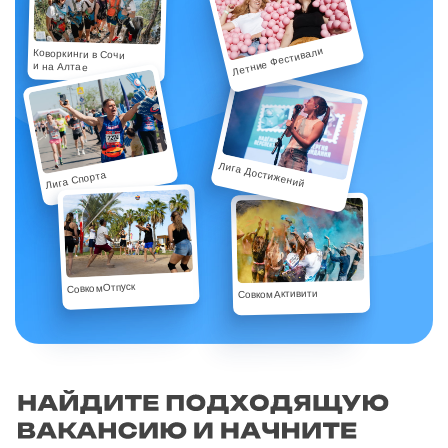
Летние Фестивали
Коворкинги в Сочи
и на Алтае
Лига Достижений
Лига Спорта
СовкомОтпуск
СовкомАктивити