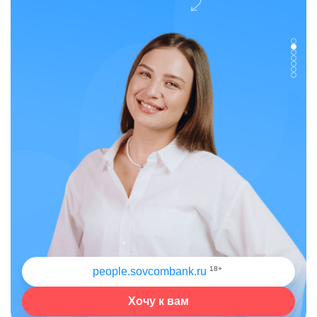
18+
people.sovcombank.ru
Хочу к вам