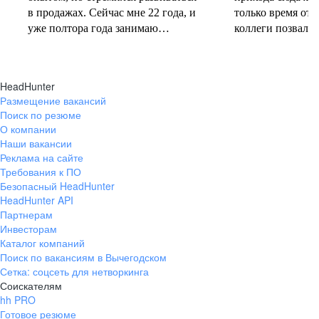
в продажах. Сейчас мне 22 года, и
только время от 
уже полтора года занимаю
коллеги позвали 
должность руководителя.
совместную проб
Постоянно учусь у более опытных
понеслась! В 202
коллег и получаю высшее
свои первые 10 
HeadHunter
образование. Молодежь сегодня
полумарафоне, с
Размещение вакансий
задаёт тренды и меняет рынок
участвую в массо
Поиск по резюме
труда, и горжусь тем, что являюсь
тёплое время год
О компании
частью этого процесса.
участвую в гоно
Наши вакансии
коньковым ходо
Реклама на сайте
секцию беговых 
Требования к ПО
Безопасный HeadHunter
коллегами. Спор
HeadHunter API
не только поддер
Партнерам
форме, но и сни
Инвесторам
после рабочих бу
Каталог компаний
Поиск по вакансиям в Вычегодском
Сетка: соцсеть для нетворкинга
Соискателям
hh PRO
Готовое резюме