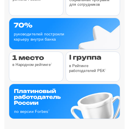
для сотрудников
руководителей построили
карьеру внутри банка
3
в Народном рейтинге
в Рейтинге
5
работодателей РБК
4
по версии Forbes