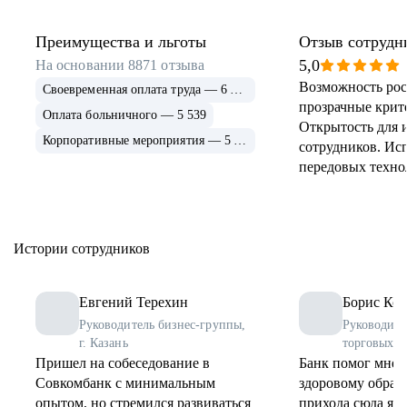
Преимущества и льготы
Отзыв сотрудн
5,0
На основании
8871
отзыва
Возможность рос
Своевременная оплата труда — 6 915
прозрачные крит
Оплата больничного — 5 539
Открытость для 
Корпоративные мероприятия — 5 339
сотрудников. Ис
передовых техно
применение и ра
инструментов. 
соцпрограммы дл
Истории сотрудников
Евгений Терехин
Борис Коз
Руководитель бизнес-группы,
Руководите
г. Казань
торговых о
Пришел на собеседование в
Банк помог мне 
Совкомбанк с минимальным
здоровому образу
опытом, но стремился развиваться
прихода сюда я 